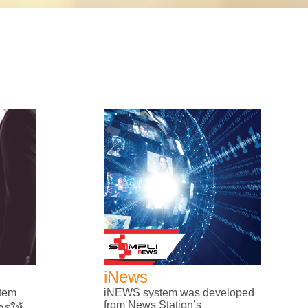
iNews
stem
iNEWS system was developed
from News Station’s
รให้