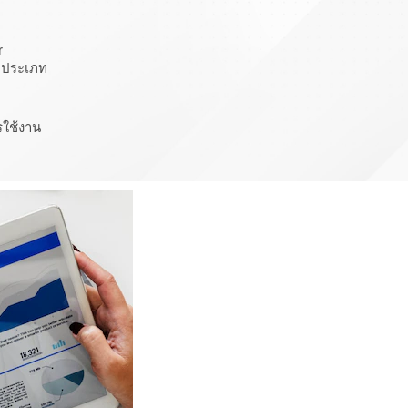
r
 ประเภท
รใช้งาน