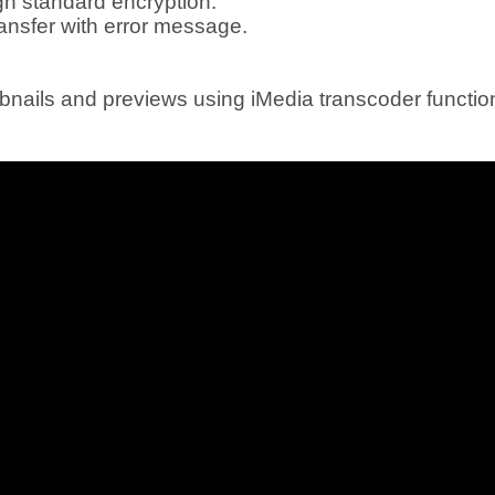
igh standard encryption.
ransfer with error message.
bnails and previews using iMedia transcoder functio