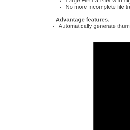
Large File transfer with h
No more incomplete file t
Advantage features.
Automatically generate thum