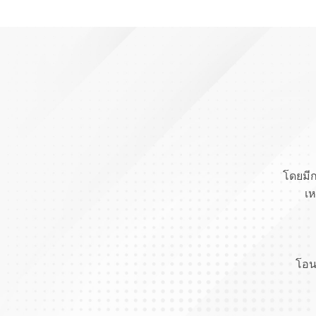
โดยมีก
เห
โอนย